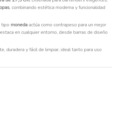
gra de 27,5 cm.
Diseñada para bartenders exigentes,
copas
, combinando estética moderna y funcionalidad
 tipo
moneda
actúa como contrapeso para un mejor
estaca en cualquier entorno, desde barras de diseño
nte, duradera y fácil de limpiar, ideal tanto para uso