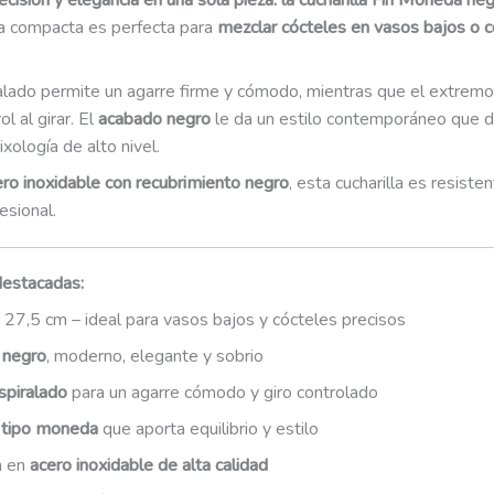
cisión y elegancia en una sola pieza: la cucharilla Fin Moneda ne
a compacta es perfecta para
mezclar cócteles en vasos bajos o 
alado permite un agarre firme y cómodo, mientras que el extremo
ol al girar. El
acabado negro
le da un estilo contemporáneo que d
xología de alto nivel.
ero inoxidable con recubrimiento negro
, esta cucharilla es resiste
esional.
destacadas:
27,5 cm – ideal para vasos bajos y cócteles precisos
 negro
, moderno, elegante y sobrio
spiralado
para un agarre cómodo y giro controlado
 tipo moneda
que aporta equilibrio y estilo
a en
acero inoxidable de alta calidad