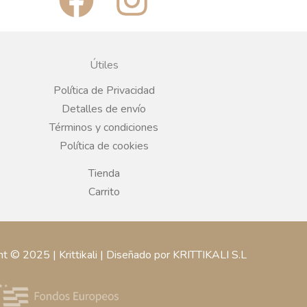
a
n
c
s
Útiles
e
t
Política de Privacidad
Detalles de envío
b
a
Términos y condiciones
Política de cookies
o
g
Tienda
o
r
Carrito
k
a
ht © 2025 | Krittikali | Diseñado por KRITTIKALI S.L
m