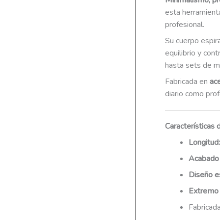
Minimalismo, pre
esta herramient
profesional.
Su cuerpo espir
equilibrio y contr
hasta sets de mi
Fabricada en
ac
diario como prof
Características 
Longitud:
Acabado
Diseño e
Extremo
Fabricad