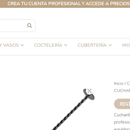
A TU CUENTA PROFESIONAL Y ACCEDE A PRECIOS EXCLU
Y VASOS
COCTELERÍA
CUBERTERÍA
MO
Inicio
/
C
CUCHAR
REG
Cuchari
profesio
equilibr