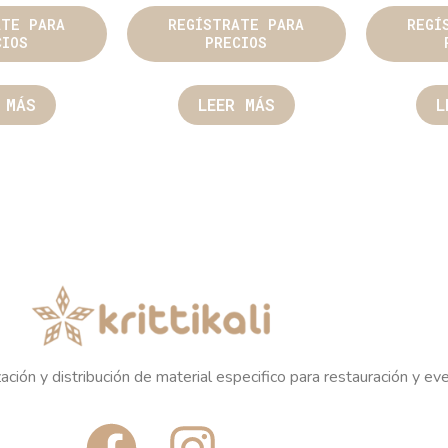
ATE PARA
REGÍSTRATE PARA
REGÍ
CIOS
PRECIOS
 MÁS
LEER MÁS
L
ación y distribución de material especifico para restauración y ev
F
I