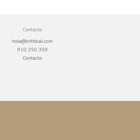
Contacto
hola@krittikali.com
910 250 359
Contacto