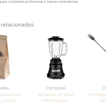
para coctelería profesional o barras minimalistas
 relacionados
LERIA
COCTELERIA
C
RA AHUMAR
BATIDORA DE VASO
FIN TRID
, 100GR.
PROFESIONAL
NE