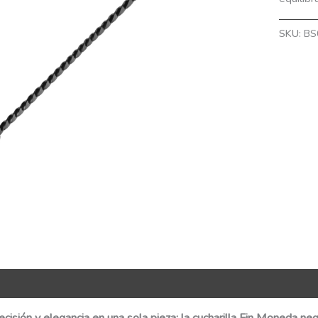
SKU:
BS
nformación adicional
QR Code