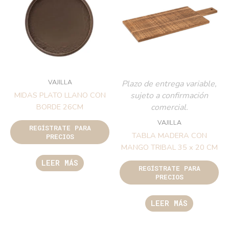
VAJILLA
Plazo de entrega variable,
sujeto a confirmación
MIDAS PLATO LLANO CON
comercial.
BORDE 26CM
VAJILLA
REGÍSTRATE PARA
TABLA MADERA CON
PRECIOS
MANGO TRIBAL 35 x 20 CM
LEER MÁS
REGÍSTRATE PARA
PRECIOS
LEER MÁS