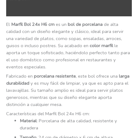
QR Code
El
Marfil Bol 24x H6 cm
es un
bol de porcelana
de alta
calidad con un diseño elegante y clásico, ideal para servir
una variedad de platos, como sopas, ensaladas, arroces,
guisos o incluso postres. Su acabado en
color marfil
le
aporta un toque sofisticado, haciéndolo perfecto tanto para
el uso doméstico como profesional en restaurantes y
eventos especiales.
Fabricado en
porcelana resistente
, este bol ofrece una
larga
durabilidad
y es muy fácil de limpiar, ya que es apto para el
lavavajillas. Su tamaño amplio es ideal para servir platos
generosos, mientras que su diseño elegante aporta
distinción a cualquier mesa.
Características del Marfil Bol 24x H6 cm:
Material
: Porcelana de alta calidad, resistente y
duradera
Tamaño
: 24 cm de diámetro x 6 cm de altura,