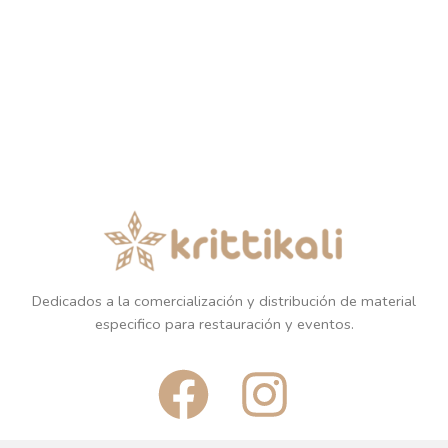
Dedicados a la comercialización y distribución de material
especifico para restauración y eventos.
F
I
a
n