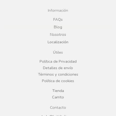
c
s
Información
e
t
FAQs
Blog
b
a
Nosotros
Localización
o
g
Útiles
o
r
Política de Privacidad
Detalles de envío
k
a
Términos y condiciones
Política de cookies
m
Tienda
Carrito
Contacto