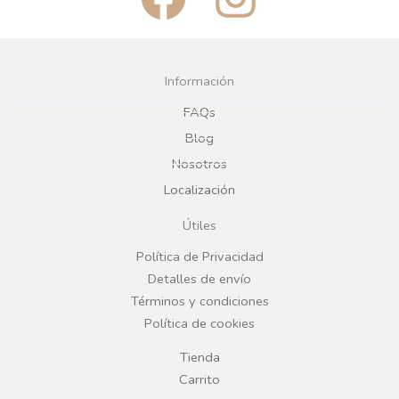
a
n
c
s
Información
e
t
FAQs
Blog
b
a
Nosotros
Localización
o
g
Útiles
o
r
Política de Privacidad
Detalles de envío
k
a
Términos y condiciones
Política de cookies
m
Tienda
Carrito