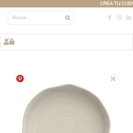
Ir
CREA TU CUENTA 
al
contenido