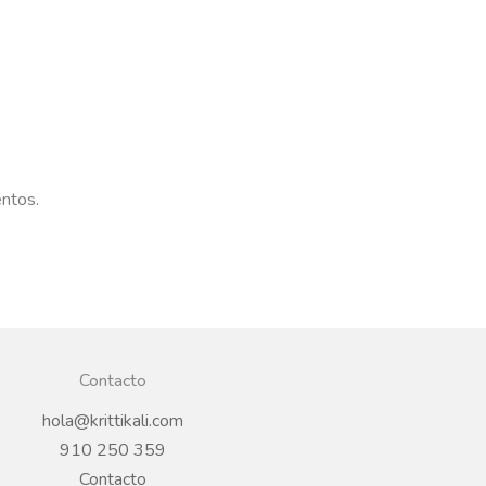
entos.
Contacto
hola@krittikali.com
910 250 359
Contacto