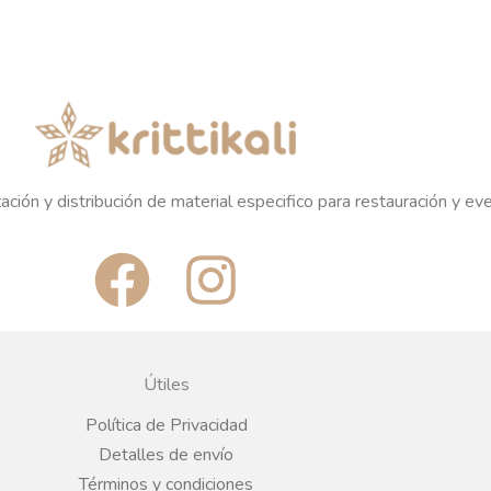
ación y distribución de material especifico para restauración y ev
F
I
a
n
c
s
Útiles
e
t
Política de Privacidad
Detalles de envío
Términos y condiciones