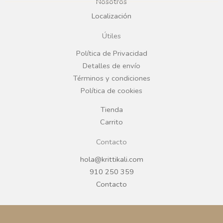
b
a
Nosotros
Localización
o
g
Útiles
o
r
Política de Privacidad
Detalles de envío
k
a
Términos y condiciones
Política de cookies
m
Tienda
Carrito
Contacto
hola@krittikali.com
910 250 359
Contacto