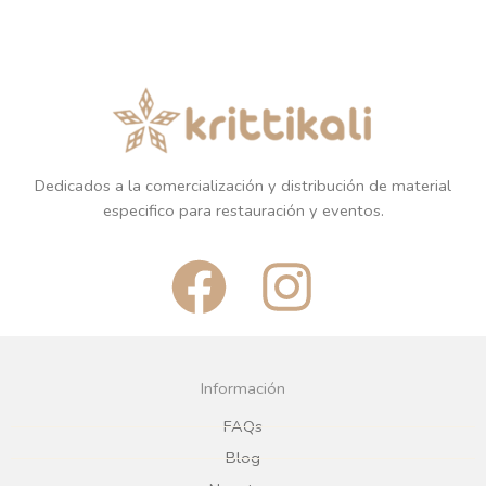
Dedicados a la comercialización y distribución de material
especifico para restauración y eventos.
F
I
a
n
c
s
Información
e
t
FAQs
Blog