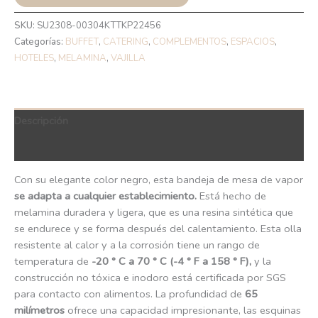
SKU:
SU2308-00304KTTKP22456
Categorías:
BUFFET
,
CATERING
,
COMPLEMENTOS
,
ESPACIOS
,
HOTELES
,
MELAMINA
,
VAJILLA
Descripción
QR Code
Con su elegante color negro, esta bandeja de mesa de vapor
se adapta a cualquier establecimiento.
Está hecho de
melamina duradera y ligera, que es una resina sintética que
se endurece y se forma después del calentamiento. Esta olla
resistente al calor y a la corrosión tiene un rango de
temperatura de
-20 ° C a 70 ° C (-4 ° F a 158 ° F),
y la
construcción no tóxica e inodoro está certificada por SGS
para contacto con alimentos. La profundidad de
65
milímetros
ofrece una capacidad impresionante, las esquinas