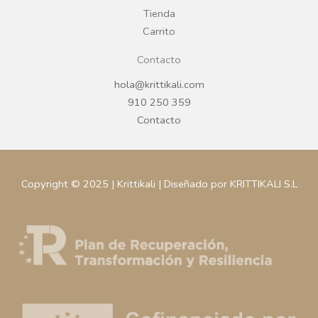
m
Tienda
Carrito
Contacto
hola@krittikali.com
910 250 359
Contacto
Copyright © 2025 | Krittikali | Diseñado por KRITTIKALI S.L