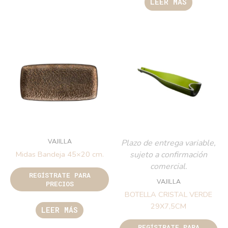
LEER MÁS
VAJILLA
Plazo de entrega variable,
sujeto a confirmación
Midas Bandeja 45×20 cm.
comercial.
REGÍSTRATE PARA
VAJILLA
PRECIOS
BOTELLA CRISTAL VERDE
29X7,5CM
LEER MÁS
REGÍSTRATE PARA