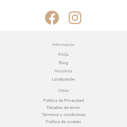
F
I
a
n
c
s
Información
e
t
FAQs
Blog
b
a
Nosotros
Localización
o
g
Útiles
o
r
Política de Privacidad
Detalles de envío
k
a
Términos y condiciones
Política de cookies