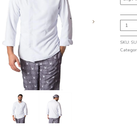
SKU:
SU
Categor