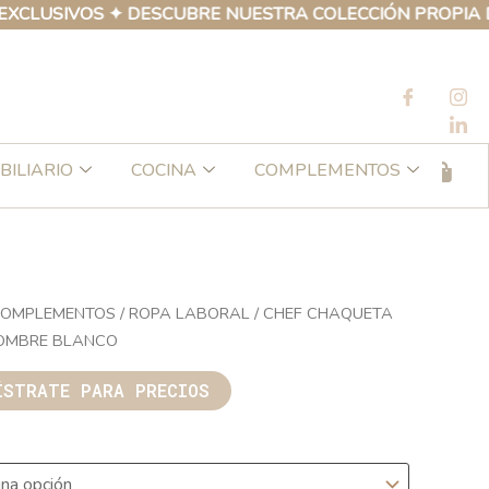
IVOS ✦ DESCUBRE NUESTRA COLECCIÓN PROPIA DE PROD
BILIARIO
COCINA
COMPLEMENTOS
OMPLEMENTOS
/
ROPA LABORAL
/ CHEF CHAQUETA
ETA
OMBRE BLANCO
ÍSTRATE PARA PRECIOS
RE
O
d