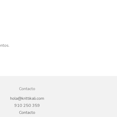
entos.
Contacto
hola@krittikali.com
910 250 359
Contacto