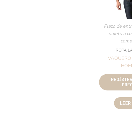
Plazo de entr
sujeto a c
comer
ROPA L
VAQUERO
HOM
REGÍSTR
PRE
LEER