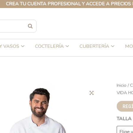
 TU CUENTA PROFESIONAL Y ACCEDE A PRECIOS EXCLUS
Y VASOS
COCTELERÍA
CUBERTERÍA
MO
CHEF
Inicio
/
C
CHAQU
VIDA H
VIDA
REG
HOMB
BLANC
TALLA
cantida