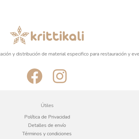
ación y distribución de material especifico para restauración y ev
F
I
a
n
c
s
Útiles
e
t
Política de Privacidad
Detalles de envío
b
a
Términos y condiciones