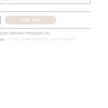
LEER MÁS
2203-00051KTTK944100-101
ías:
COCINA
,
COMPLEMENTOS
,
ROPA LABORAL