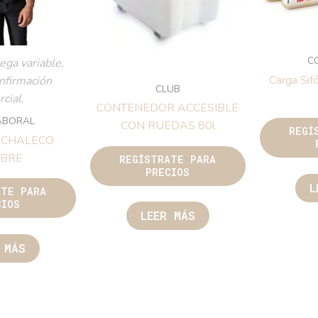
C
ega variable,
Carga Sif
onfirmación
CLUB
cial.
CONTENEDOR ACCESIBLE
ABORAL
CON RUEDAS 80l
REGÍ
 CHALECO
BRE
REGÍSTRATE PARA
PRECIOS
L
ATE PARA
CIOS
LEER MÁS
 MÁS