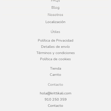
e
t
FAQs
Blog
b
a
Nosotros
Localización
o
g
Útiles
o
r
Política de Privacidad
Detalles de envío
k
a
Términos y condiciones
Política de cookies
m
Tienda
Carrito
Contacto
hola@krittikali.com
910 250 359
Contacto