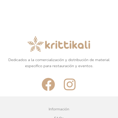
Dedicados a la comercialización y distribución de material
especifico para restauración y eventos.
F
I
a
n
c
s
Información