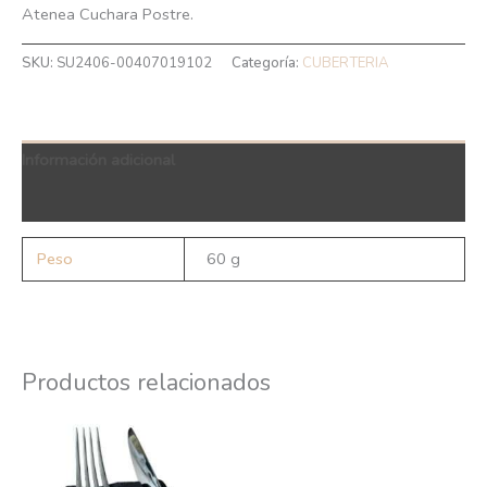
Atenea Cuchara Postre.
SKU:
SU2406-00407019102
Categoría:
CUBERTERIA
Información adicional
QR Code
Peso
60 g
Productos relacionados