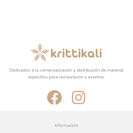
Dedicados a la comercialización y distribución de material
especifico para restauración y eventos.
F
I
a
n
c
s
Información