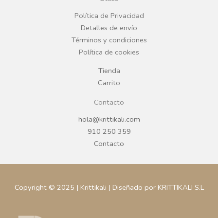
o
r
Política de Privacidad
Detalles de envío
k
a
Términos y condiciones
Política de cookies
m
Tienda
Carrito
Contacto
hola@krittikali.com
910 250 359
Contacto
Copyright © 2025 | Krittikali | Diseñado por KRITTIKALI S.L