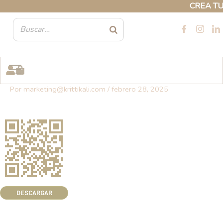
Ir
CREA TU 
al
contenido
Por
marketing@krittikali.com
/
febrero 28, 2025
DESCARGAR