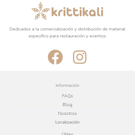
Dedicados a la comercialización y distribución de material
especifico para restauración y eventos.
F
I
a
n
c
s
Información
e
t
FAQs
Blog
b
a
Nosotros
Localización
o
g
Útiles