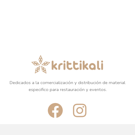
Dedicados a la comercialización y distribución de material
especifico para restauración y eventos.
F
I
a
n