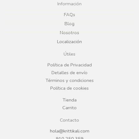
c
s
Información
e
t
FAQs
Blog
b
a
Nosotros
Localización
o
g
Útiles
o
r
Política de Privacidad
Detalles de envío
k
a
Términos y condiciones
Política de cookies
m
Tienda
Carrito
Contacto
hola@krittikali.com
910 250 359