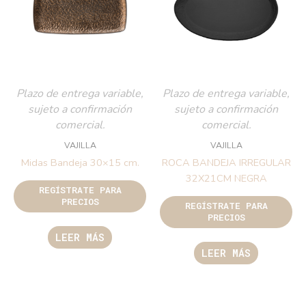
Plazo de entrega variable,
Plazo de entrega variable,
sujeto a confirmación
sujeto a confirmación
comercial.
comercial.
VAJILLA
VAJILLA
Midas Bandeja 30×15 cm.
ROCA BANDEJA IRREGULAR
32X21CM NEGRA
REGÍSTRATE PARA
PRECIOS
REGÍSTRATE PARA
PRECIOS
LEER MÁS
LEER MÁS