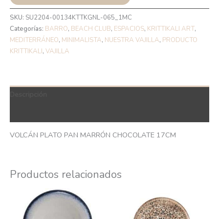
SKU:
SU2204-00134KTTKGNL-065_1MC
Categorías:
BARRO
,
BEACH CLUB
,
ESPACIOS
,
KRITTIKALI ART
,
MEDITERRÁNEO
,
MINIMALISTA
,
NUESTRA VAJILLA
,
PRODUCTO
KRITTIKALI
,
VAJILLA
Descripción
QR Code
VOLCÁN PLATO PAN MARRÓN CHOCOLATE 17CM
Productos relacionados