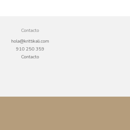
Contacto
hola@krittikali.com
910 250 359
Contacto