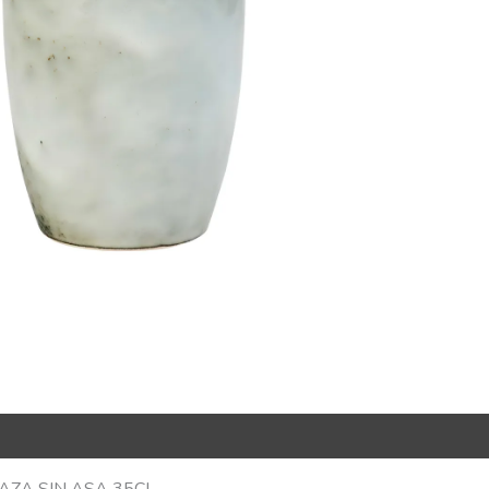
R Code