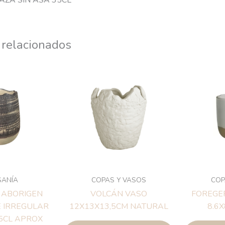
AZA SIN ASA 35CL
 relacionados
SANÍA
COPAS Y VASOS
COP
 ABORIGEN
VOLCÁN VASO
FOREGER
 IRREGULAR
12X13X13,5CM NATURAL
8.6
5CL APROX