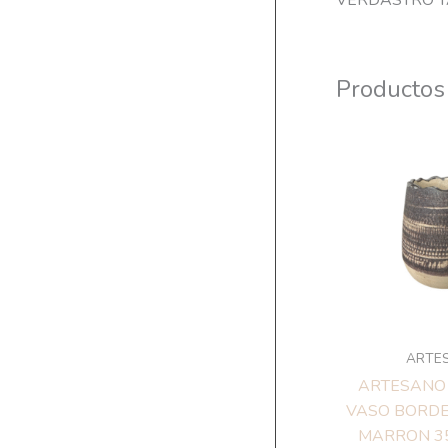
VERDASTRO T
Productos
ARTE
ARTESANO
VASO BORDE
MARRON 3