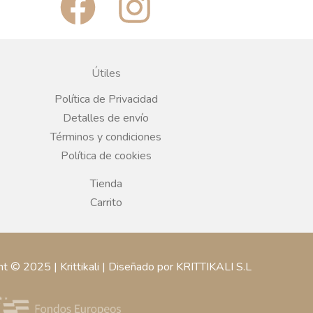
a
n
c
s
Útiles
e
t
Política de Privacidad
Detalles de envío
b
a
Términos y condiciones
Política de cookies
o
g
Tienda
o
r
Carrito
k
a
ht © 2025 | Krittikali | Diseñado por KRITTIKALI S.L
m