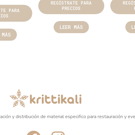
REGÍSTRATE PARA
REGÍ
PRECIOS
ATE PARA
CIOS
LEER MÁS
L
 MÁS
ación y distribución de material especifico para restauración y ev
F
I