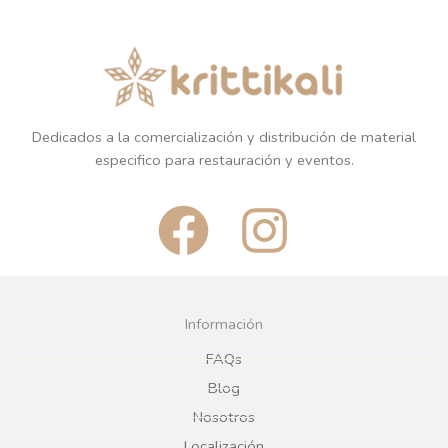
Dedicados a la comercialización y distribución de material
especifico para restauración y eventos.
F
I
a
n
c
s
Información
e
t
FAQs
Blog
b
a
Nosotros
Localización