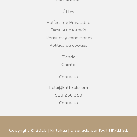
o
g
Útiles
o
r
Política de Privacidad
Detalles de envío
k
a
Términos y condiciones
Política de cookies
m
Tienda
Carrito
Contacto
hola@krittikali.com
910 250 359
Contacto
Copyright © 2025 | Krittikali | Diseñado por KRITTIKALI S.L