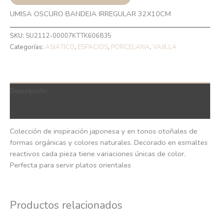
UMISA OSCURO BANDEJA IRREGULAR 32X10CM
SKU:
SU2112-00007KTTK606835
Categorías:
ASIÁTICO
,
ESPACIOS
,
PORCELANA
,
VAJILLA
Descripción
QR Code
Colección de inspiración japonesa y en tonos otoñales de
formas orgánicas y colores naturales. Decorado en esmaltes
reactivos cada pieza tiene variaciones únicas de color.
Perfecta para servir platos orientales
Productos relacionados