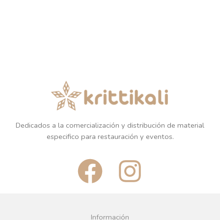
Dedicados a la comercialización y distribución de material
especifico para restauración y eventos.
F
I
a
n
c
s
Información