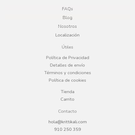
e
t
FAQs
Blog
b
a
Nosotros
Localización
o
g
Útiles
o
r
Política de Privacidad
Detalles de envío
k
a
Términos y condiciones
Política de cookies
m
Tienda
Carrito
Contacto
hola@krittikali.com
910 250 359