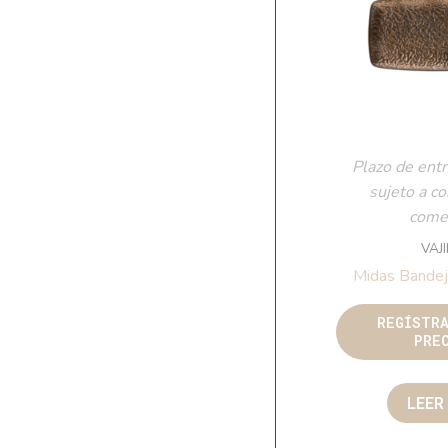
Plazo de entr
sujeto a c
comer
VAJ
Midas Bande
REGÍSTR
PRE
LEER