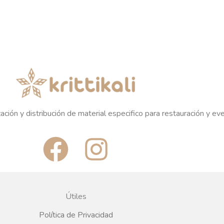
ación y distribución de material especifico para restauración y ev
F
I
a
n
c
s
Útiles
e
t
Política de Privacidad