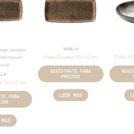
VAJILLA
ega variable,
Midas Bandeja 45×20 cm.
TORA B
onfirmación
cial.
REGÍSTRATE PARA
REGÍ
ILLA
PRECIOS
ja 30×15 cm.
LEER MÁS
L
ATE PARA
CIOS
 MÁS