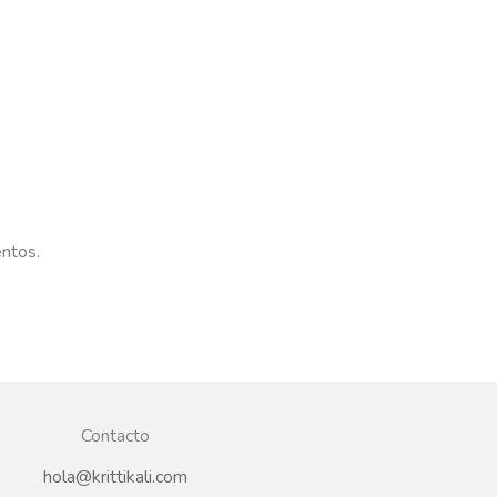
entos.
Contacto
hola@krittikali.com