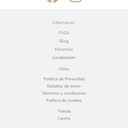
a
n
c
s
Información
e
t
FAQs
Blog
b
a
Nosotros
Localización
o
g
Útiles
o
r
Política de Privacidad
Detalles de envío
k
a
Términos y condiciones
Política de cookies
m
Tienda
Carrito