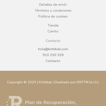
Detalles de envío
k
a
Términos y condiciones
Política de cookies
m
Tienda
Carrito
Contacto
hola@krittikali.com
910 250 359
Contacto
Copyright © 2025 | Krittikali | Diseñado por KRITTIKALI S.L