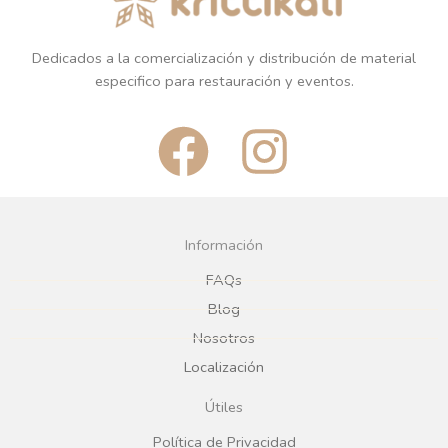
Dedicados a la comercialización y distribución de material
especifico para restauración y eventos.
F
I
a
n
c
s
Información
e
t
FAQs
Blog
b
a
Nosotros
Localización
o
g
Útiles
o
r
Política de Privacidad