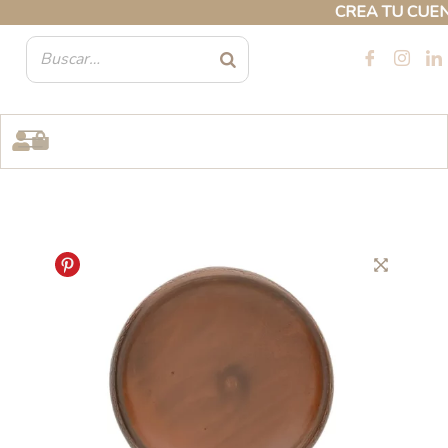
Ir
CREA TU CUENTA 
al
contenido