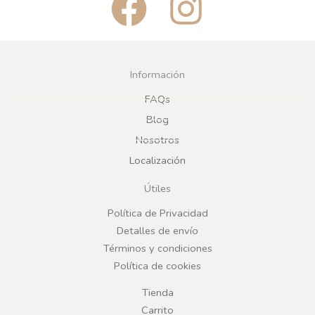
F
I
a
n
c
s
Información
e
t
FAQs
Blog
b
a
Nosotros
Localización
o
g
Útiles
o
r
Política de Privacidad
Detalles de envío
k
a
Términos y condiciones
Política de cookies
m
Tienda
Carrito