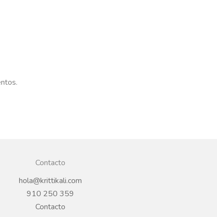
entos.
Contacto
hola@krittikali.com
910 250 359
Contacto