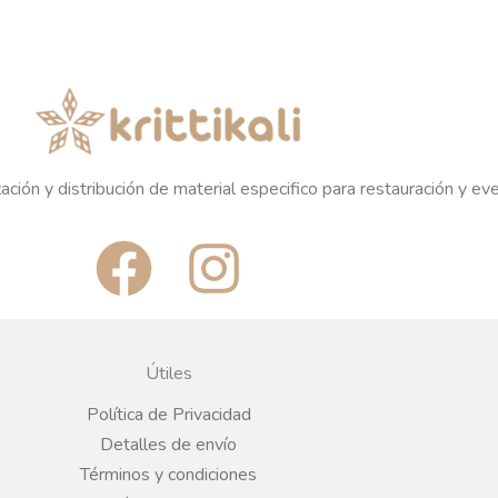
ación y distribución de material especifico para restauración y ev
F
I
a
n
c
s
Útiles
e
t
Política de Privacidad
Detalles de envío
b
a
Términos y condiciones