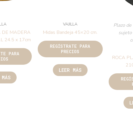
ILLA
VAJILLA
Plazo de 
 DE MADERA
Midas Bandeja 45×20 cm.
sujeto
L 24.5 x 17cm
c
REGÍSTRATE PARA
PRECIOS
ATE PARA
ROCA PL
CIOS
21
LEER MÁS
 MÁS
REGÍ
L