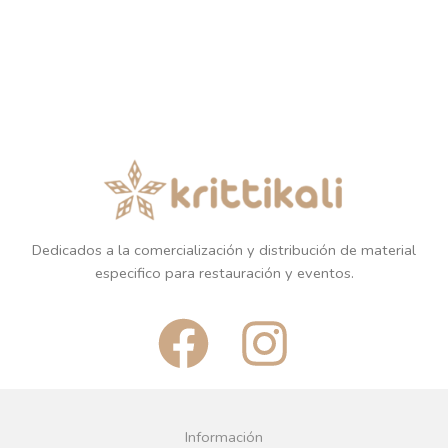
Dedicados a la comercialización y distribución de material
especifico para restauración y eventos.
F
I
a
n
c
s
Información