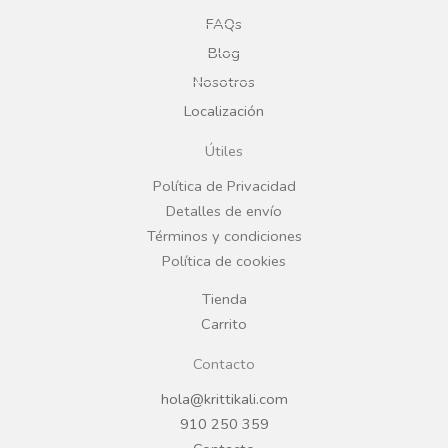
e
t
FAQs
Blog
b
a
Nosotros
Localización
o
g
Útiles
o
r
Política de Privacidad
Detalles de envío
k
a
Términos y condiciones
Política de cookies
m
Tienda
Carrito
Contacto
hola@krittikali.com
910 250 359