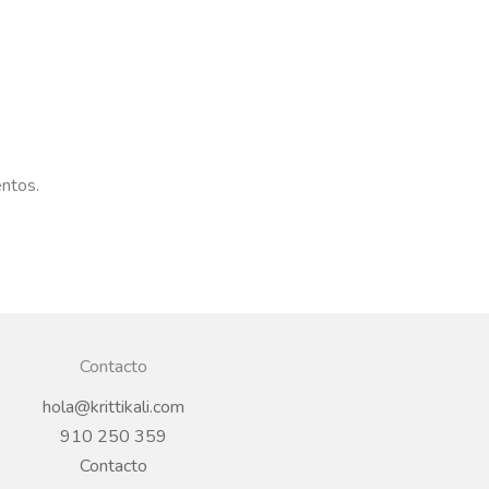
entos.
Contacto
hola@krittikali.com
910 250 359
Contacto