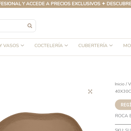
L Y ACCEDE A PRECIOS EXCLUSIVOS ✦ DESCUBRE NUEST
Y VASOS
COCTELERÍA
CUBERTERÍA
MO
Inicio
/
V
40X30
REG
ROCA 
SKU:
SU