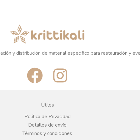
ación y distribución de material especifico para restauración y ev
F
I
a
n
c
s
Útiles
e
t
Política de Privacidad
Detalles de envío
b
a
Términos y condiciones