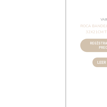
VAJ
ROCA BANDEJ
32X21CM 
REGÍSTR
PRE
LEER