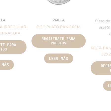
ILLA
VAJILLA
Plazo de 
A IRREGULAR
DOG PLATO PAN 16CM
sujeto
TERRACOTA
c
REGÍSTRATE PARA
PRECIOS
ATE PARA
ROCA BAN
CIOS
32X
LEER MÁS
 MÁS
REGÍ
L