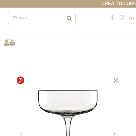
Ir
CREA TU CUENTA 
al
contenido