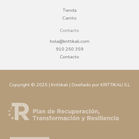
m
Tienda
Carrito
Contacto
hola@krittikali.com
910 250 359
Contacto
Copyright © 2025 | Krittikali | Diseñado por KRITTIKALI S.L