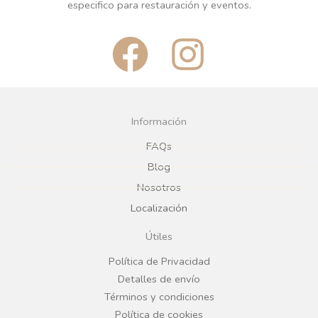
especifico para restauración y eventos.
F
I
a
n
c
s
Información
e
t
FAQs
Blog
b
a
Nosotros
Localización
o
g
Útiles
o
r
Política de Privacidad
Detalles de envío
k
a
Términos y condiciones
Política de cookies