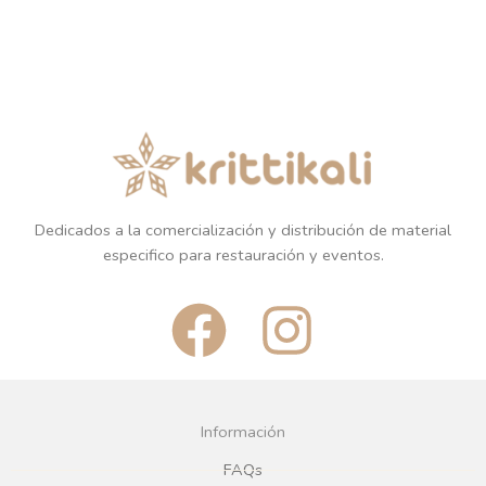
Dedicados a la comercialización y distribución de material
especifico para restauración y eventos.
F
I
a
n
c
s
Información
e
t
FAQs