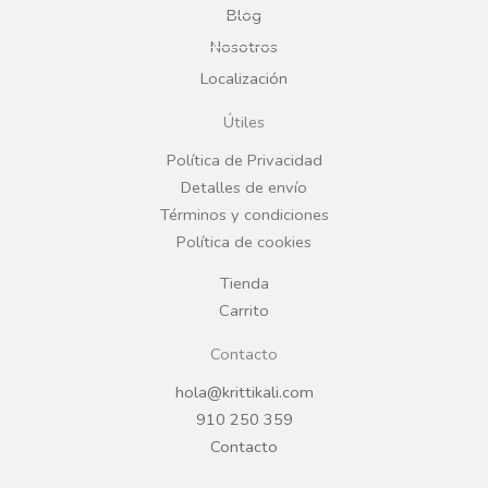
Blog
b
a
Nosotros
Localización
o
g
Útiles
o
r
Política de Privacidad
Detalles de envío
k
a
Términos y condiciones
Política de cookies
m
Tienda
Carrito
Contacto
hola@krittikali.com
910 250 359
Contacto