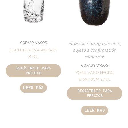
COPAS Y VASOS
Plazo de entrega variable,
sujeto a confirmación
ESCULTURE VASO BAJO
comercial.
37CL
COPAS Y VASOS
REGÍSTRATE PARA
YORU VASO NEGRO
PRECIOS
8.5XH8CM 27CL
LEER MÁS
REGÍSTRATE PARA
PRECIOS
LEER MÁS