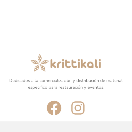
Dedicados a la comercialización y distribución de material
especifico para restauración y eventos.
F
I
a
n