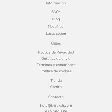
c
s
Información
e
t
FAQs
Blog
b
a
Nosotros
Localización
o
g
Útiles
o
r
Política de Privacidad
Detalles de envío
k
a
Términos y condiciones
Política de cookies
m
Tienda
Carrito
Contacto
hola@krittikali.com
910 250 359