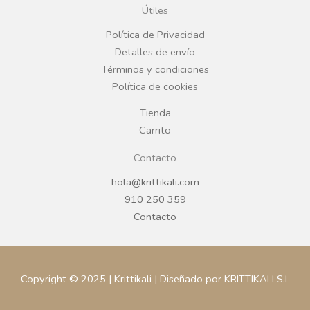
o
g
Útiles
o
r
Política de Privacidad
Detalles de envío
k
a
Términos y condiciones
Política de cookies
m
Tienda
Carrito
Contacto
hola@krittikali.com
910 250 359
Contacto
Copyright © 2025 | Krittikali | Diseñado por KRITTIKALI S.L