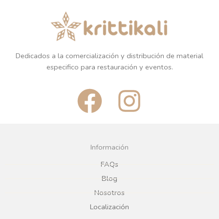
Dedicados a la comercialización y distribución de material
especifico para restauración y eventos.
F
I
a
n
c
s
Información
e
t
FAQs
Blog
b
a
Nosotros
Localización