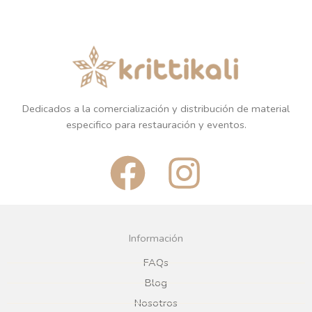
Dedicados a la comercialización y distribución de material
especifico para restauración y eventos.
F
I
a
n
c
s
Información
e
t
FAQs
Blog
b
a
Nosotros