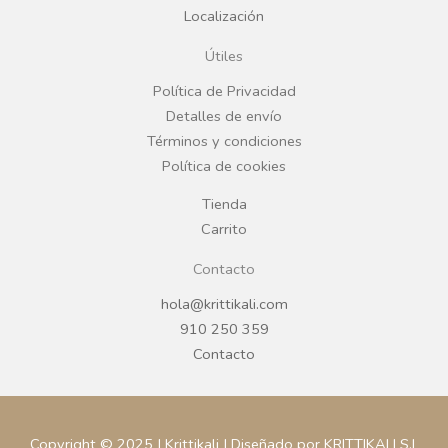
Localización
o
g
Útiles
o
r
Política de Privacidad
Detalles de envío
k
a
Términos y condiciones
Política de cookies
m
Tienda
Carrito
Contacto
hola@krittikali.com
910 250 359
Contacto
Copyright © 2025 | Krittikali | Diseñado por KRITTIKALI S.L