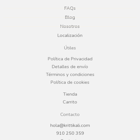
e
t
FAQs
Blog
b
a
Nosotros
Localización
o
g
Útiles
o
r
Política de Privacidad
Detalles de envío
k
a
Términos y condiciones
Política de cookies
m
Tienda
Carrito
Contacto
hola@krittikali.com
910 250 359