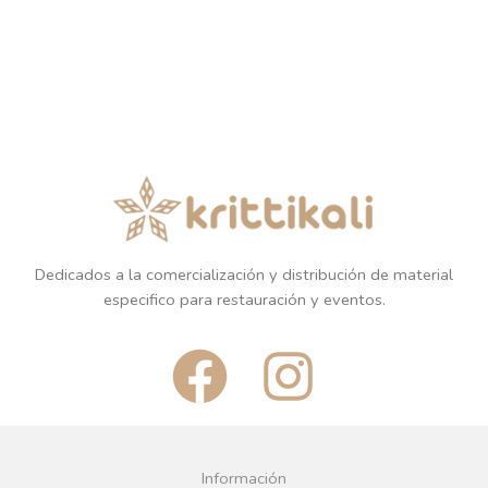
Dedicados a la comercialización y distribución de material
especifico para restauración y eventos.
F
I
a
n
c
s
Información