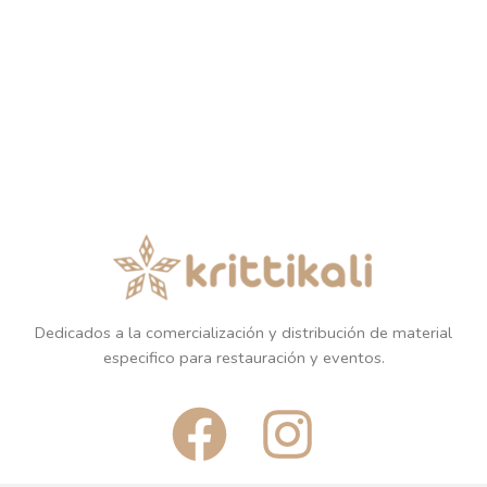
Dedicados a la comercialización y distribución de material
especifico para restauración y eventos.
F
I
a
n