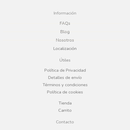
c
s
Información
e
t
FAQs
Blog
b
a
Nosotros
Localización
o
g
Útiles
o
r
Política de Privacidad
Detalles de envío
k
a
Términos y condiciones
Política de cookies
m
Tienda
Carrito
Contacto