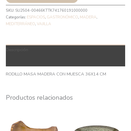
SKU:
SU2504-00466KTTK741760191000000
Categorías:
ESPACIOS
,
GASTRONÓMICO
,
MADERA
,
MEDITERRÁNEO
,
VAJILLA
Descripción
QR Code
RODILLO MASA MADERA CON MUESCA 36X14 CM
Productos relacionados