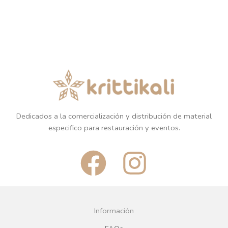
Dedicados a la comercialización y distribución de material
especifico para restauración y eventos.
F
I
a
n
c
s
Información