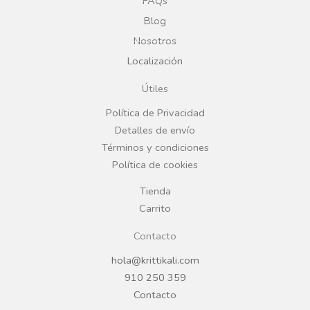
e
t
FAQs
Blog
b
a
Nosotros
Localización
o
g
Útiles
o
r
Política de Privacidad
Detalles de envío
k
a
Términos y condiciones
Política de cookies
m
Tienda
Carrito
Contacto
hola@krittikali.com
910 250 359
Contacto