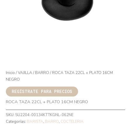
Inicio
/
VAJILLA
/
BARRO
/ ROCA TAZA 22CL + PLATO 16CM
NEGRO
REGÍSTRATE PARA PRECIOS
ROCA TAZA 22CL + PLATO 16CM NEGRO
SKU:
SU2204-00134KTTKGNL-062NE
Categorías:
BARISTA
,
BARRO
,
COCTELERIA