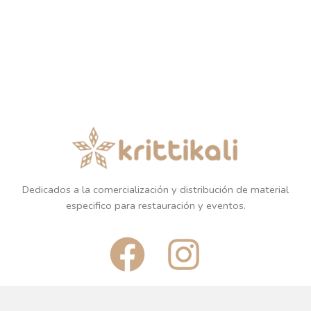
Dedicados a la comercialización y distribución de material
especifico para restauración y eventos.
F
I
a
n