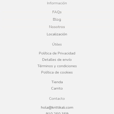
c
s
Información
e
t
FAQs
Blog
b
a
Nosotros
Localización
o
g
Útiles
o
r
Política de Privacidad
Detalles de envío
k
a
Términos y condiciones
Política de cookies
m
Tienda
Carrito
Contacto
hola@krittikali.com
910 250 359