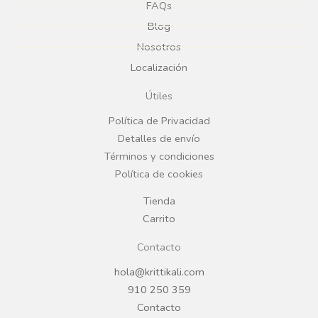
e
t
FAQs
Blog
b
a
Nosotros
Localización
o
g
Útiles
o
r
Política de Privacidad
Detalles de envío
k
a
Términos y condiciones
Política de cookies
m
Tienda
Carrito
Contacto
hola@krittikali.com
910 250 359
Contacto