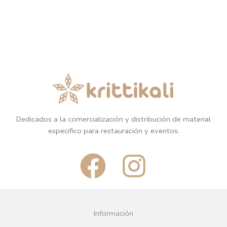
Dedicados a la comercialización y distribución de material
especifico para restauración y eventos.
F
I
a
n
c
s
Información