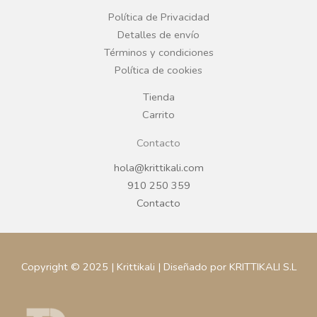
o
r
Política de Privacidad
Detalles de envío
k
a
Términos y condiciones
Política de cookies
m
Tienda
Carrito
Contacto
hola@krittikali.com
910 250 359
Contacto
Copyright © 2025 | Krittikali | Diseñado por KRITTIKALI S.L