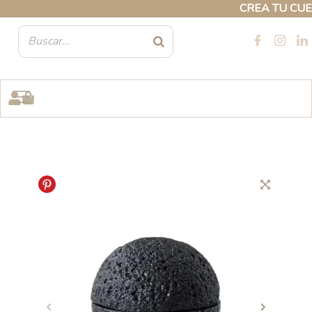
Ir
CREA TU CUENTA
al
contenido