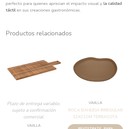
perfecto para quienes aprecian el impacto visual y
la calidad
táctil
en sus creaciones gastronómicas.
Productos relacionados
VAJILLA
Plazo de entrega variable,
sujeto a confirmación
ROCA BANDEJA IRREGULAR
comercial.
32X21CM TERRACOTA
VAJILLA
REGÍSTRATE PARA