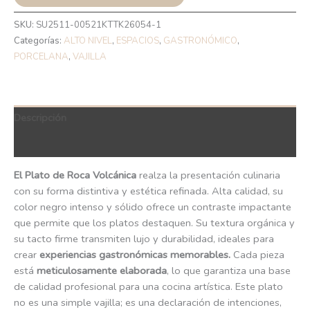
SKU:
SU2511-00521KTTK26054-1
Categorías:
ALTO NIVEL
,
ESPACIOS
,
GASTRONÓMICO
,
PORCELANA
,
VAJILLA
Descripción
QR Code
El Plato de Roca Volcánica
realza la presentación culinaria
con su forma distintiva y estética refinada. Alta calidad, su
color negro intenso y sólido ofrece un contraste impactante
que permite que los platos destaquen. Su textura orgánica y
su tacto firme transmiten lujo y durabilidad, ideales para
crear
experiencias gastronómicas memorables.
Cada pieza
está
meticulosamente elaborada
, lo que garantiza una base
de calidad profesional para una cocina artística. Este plato
no es una simple vajilla; es una declaración de intenciones,