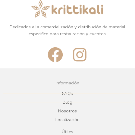
Dedicados a la comercialización y distribución de material
especifico para restauración y eventos.
F
I
a
n
c
s
Información
e
t
FAQs
Blog
b
a
Nosotros
Localización
o
g
Útiles