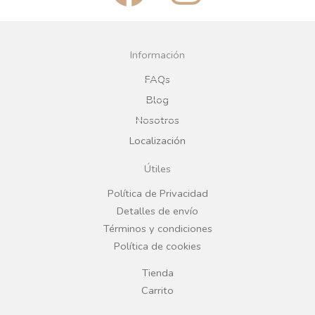
a
n
c
s
Información
e
t
FAQs
Blog
b
a
Nosotros
Localización
o
g
Útiles
o
r
Política de Privacidad
Detalles de envío
k
a
Términos y condiciones
Política de cookies
m
Tienda
Carrito