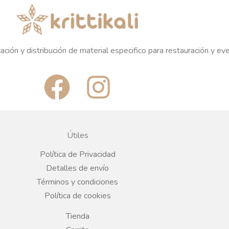
ación y distribución de material especifico para restauración y ev
F
I
a
n
c
s
Útiles
e
t
Política de Privacidad
Detalles de envío
b
a
Términos y condiciones
Política de cookies
o
g
Tienda