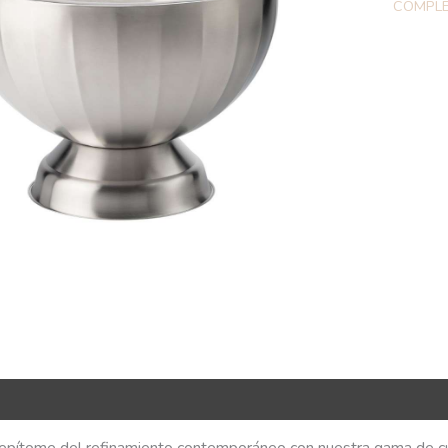
COMPL
R Code