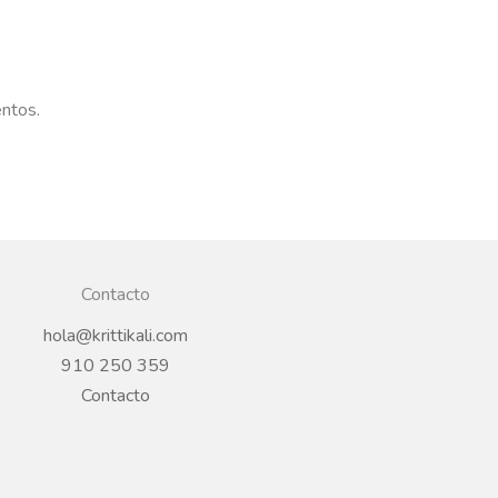
entos.
Contacto
hola@krittikali.com
910 250 359
Contacto