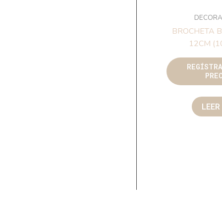
DECORA
BROCHETA 
12CM (10
REGÍSTR
PRE
LEER