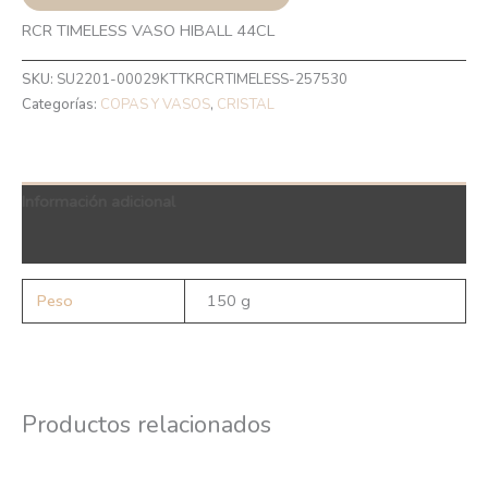
RCR TIMELESS VASO HIBALL 44CL
SKU:
SU2201-00029KTTKRCRTIMELESS-257530
Categorías:
COPAS Y VASOS
,
CRISTAL
Información adicional
QR Code
Peso
150 g
Productos relacionados