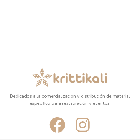
Dedicados a la comercialización y distribución de material
especifico para restauración y eventos.
F
I
a
n