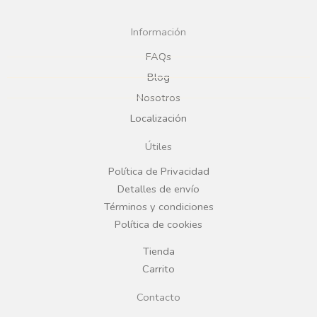
c
s
Información
e
t
FAQs
Blog
b
a
Nosotros
Localización
o
g
Útiles
o
r
Política de Privacidad
Detalles de envío
k
a
Términos y condiciones
Política de cookies
m
Tienda
Carrito
Contacto