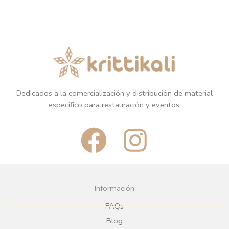
Dedicados a la comercialización y distribución de material
especifico para restauración y eventos.
F
I
a
n
c
s
Información
e
t
FAQs
Blog