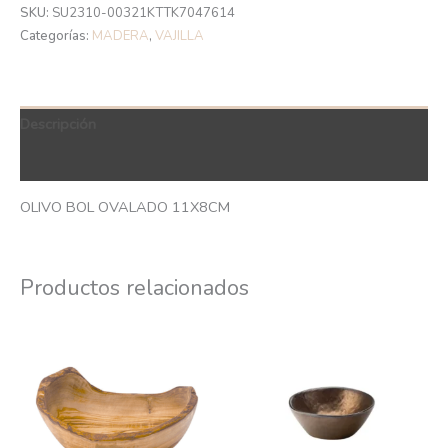
SKU:
SU2310-00321KTTK7047614
Categorías:
MADERA
,
VAJILLA
Descripción
QR Code
OLIVO BOL OVALADO 11X8CM
Productos relacionados