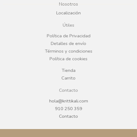
b
a
Nosotros
Localización
o
g
Útiles
o
r
Política de Privacidad
Detalles de envío
k
a
Términos y condiciones
Política de cookies
m
Tienda
Carrito
Contacto
hola@krittikali.com
910 250 359
Contacto