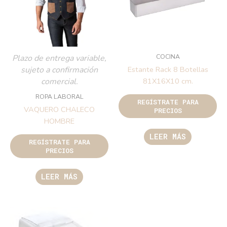
COCINA
Plazo de entrega variable,
sujeto a confirmación
Estante Rack 8 Botellas
comercial.
81X16X10 cm.
ROPA LABORAL
REGÍSTRATE PARA
VAQUERO CHALECO
PRECIOS
HOMBRE
LEER MÁS
REGÍSTRATE PARA
PRECIOS
LEER MÁS