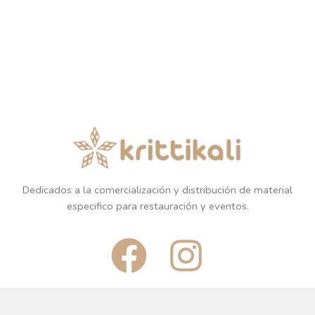
Dedicados a la comercialización y distribución de material
especifico para restauración y eventos.
F
I
a
n