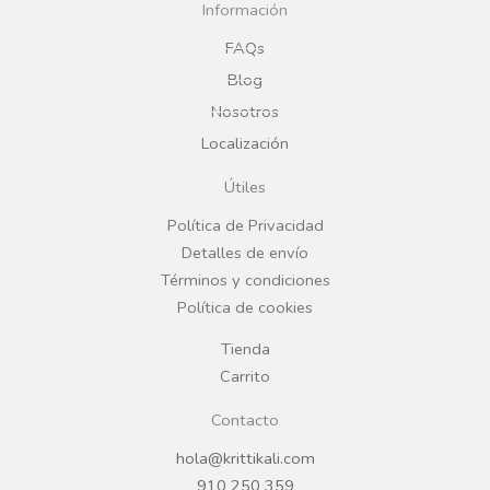
c
s
Información
e
t
FAQs
Blog
b
a
Nosotros
Localización
o
g
Útiles
o
r
Política de Privacidad
Detalles de envío
k
a
Términos y condiciones
Política de cookies
m
Tienda
Carrito
Contacto
hola@krittikali.com
910 250 359