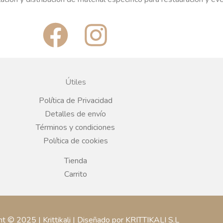
F
I
a
n
c
s
Útiles
e
t
Política de Privacidad
Detalles de envío
b
a
Términos y condiciones
Política de cookies
o
g
Tienda
o
r
Carrito
k
a
ht © 2025 | Krittikali | Diseñado por KRITTIKALI S.L