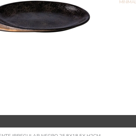
MINIMA
R Code