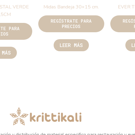
ISTAL VERDE
Midas Bandeja 30×15 cm.
EVER 
,5CM
REGÍSTRATE PARA
REGÍ
PRECIOS
ATE PARA
CIOS
LEER MÁS
L
 MÁS
ación y distribución de material especifico para restauración y ev