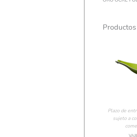
ORO OCRE FU
Productos
Plazo de entr
sujeto a c
comer
VAJ