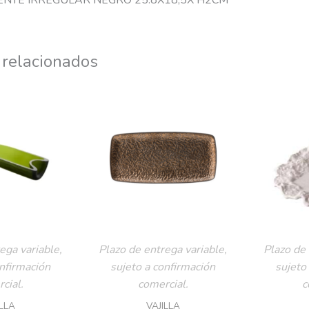
ENTE IRREGULAR NEGRO 25.8X18,5X H2CM
 relacionados
ega variable,
Plazo de entrega variable,
Plazo de 
onfirmación
sujeto a confirmación
sujeto
cial.
comercial.
c
ILLA
VAJILLA