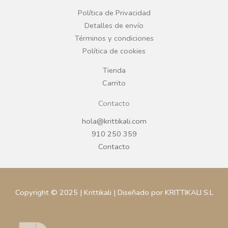
o
r
Política de Privacidad
Detalles de envío
k
a
Términos y condiciones
Política de cookies
m
Tienda
Carrito
Contacto
hola@krittikali.com
910 250 359
Contacto
Copyright © 2025 | Krittikali | Diseñado por KRITTIKALI S.L