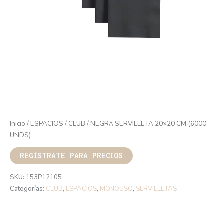
Inicio
/
ESPACIOS
/
CLUB
/ NEGRA SERVILLETA 20×20 CM (6000
UNDS)
REGÍSTRATE PARA PRECIOS
SKU:
153P12105
Categorías:
CLUB
,
ESPACIOS
,
MONOUSO
,
SERVILLETAS