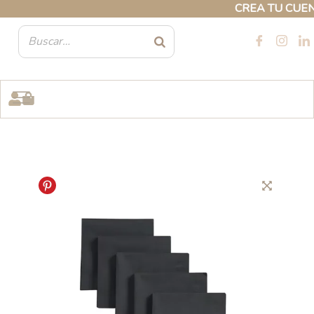
Ir
CREA TU CUENTA
al
contenido