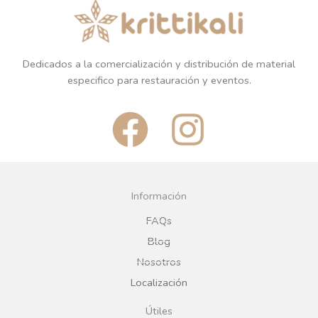
Dedicados a la comercialización y distribución de material
especifico para restauración y eventos.
F
I
a
n
c
s
Información
e
t
FAQs
Blog
b
a
Nosotros
Localización
o
g
Útiles