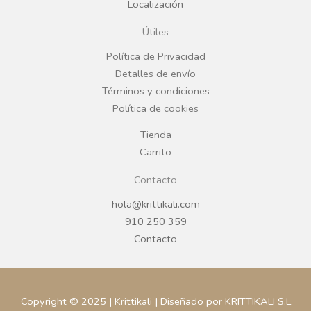
Localización
o
g
Útiles
o
r
Política de Privacidad
Detalles de envío
k
a
Términos y condiciones
Política de cookies
m
Tienda
Carrito
Contacto
hola@krittikali.com
910 250 359
Contacto
Copyright © 2025 | Krittikali | Diseñado por KRITTIKALI S.L