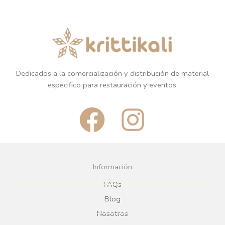
Dedicados a la comercialización y distribución de material
especifico para restauración y eventos.
F
I
a
n
c
s
Información
e
t
FAQs
Blog
b
a
Nosotros