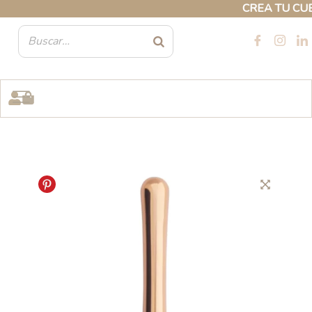
Ir
CREA TU CUENT
al
contenido