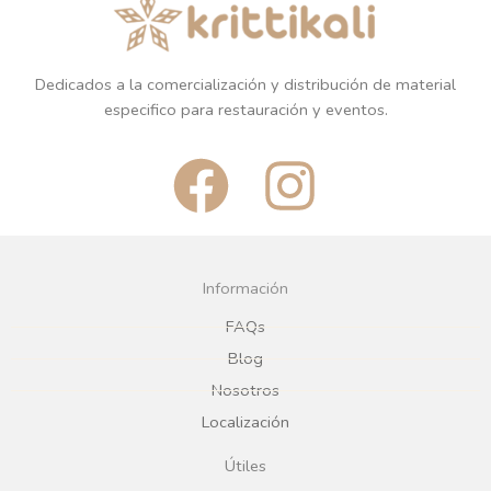
Dedicados a la comercialización y distribución de material
especifico para restauración y eventos.
F
I
a
n
c
s
Información
e
t
FAQs
Blog
b
a
Nosotros
Localización
o
g
Útiles