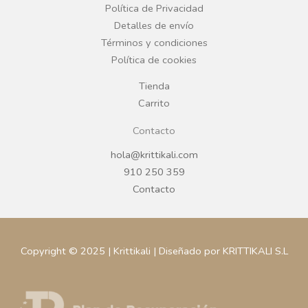
o
r
Política de Privacidad
Detalles de envío
k
a
Términos y condiciones
Política de cookies
m
Tienda
Carrito
Contacto
hola@krittikali.com
910 250 359
Contacto
Copyright © 2025 | Krittikali | Diseñado por KRITTIKALI S.L