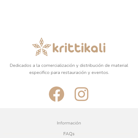
Dedicados a la comercialización y distribución de material
especifico para restauración y eventos.
F
I
a
n
c
s
Información
e
t
FAQs