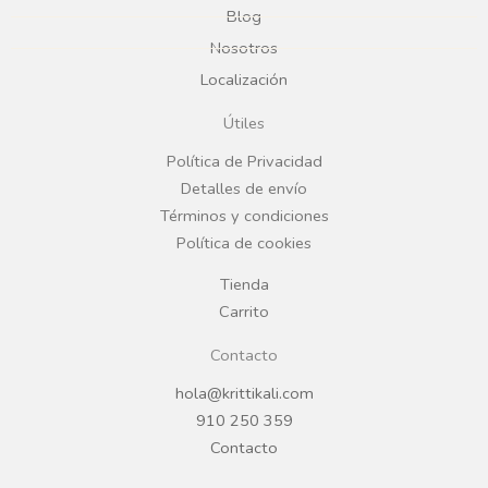
Blog
b
a
Nosotros
Localización
o
g
Útiles
o
r
Política de Privacidad
Detalles de envío
k
a
Términos y condiciones
Política de cookies
m
Tienda
Carrito
Contacto
hola@krittikali.com
910 250 359
Contacto