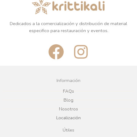
Dedicados a la comercialización y distribución de material
especifico para restauración y eventos.
F
I
a
n
c
s
Información
e
t
FAQs
Blog
b
a
Nosotros
Localización
o
g
Útiles