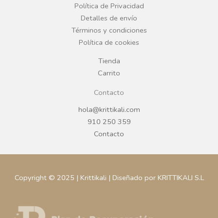
o
r
Política de Privacidad
Detalles de envío
k
a
Términos y condiciones
Política de cookies
m
Tienda
Carrito
Contacto
hola@krittikali.com
910 250 359
Contacto
Copyright © 2025 | Krittikali | Diseñado por KRITTIKALI S.L