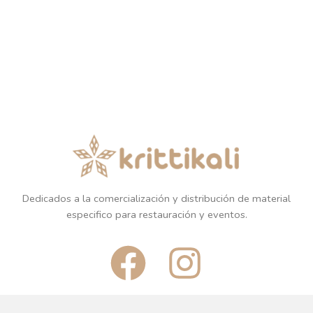
Dedicados a la comercialización y distribución de material
especifico para restauración y eventos.
F
I
a
n