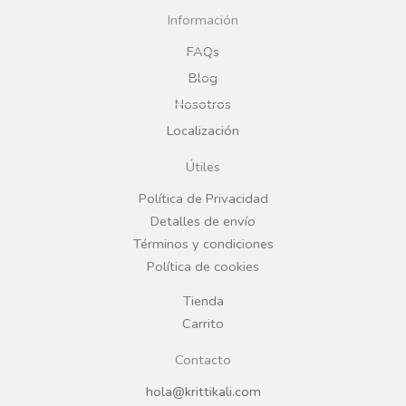
c
s
Información
e
t
FAQs
Blog
b
a
Nosotros
Localización
o
g
Útiles
o
r
Política de Privacidad
Detalles de envío
k
a
Términos y condiciones
Política de cookies
m
Tienda
Carrito
Contacto
hola@krittikali.com