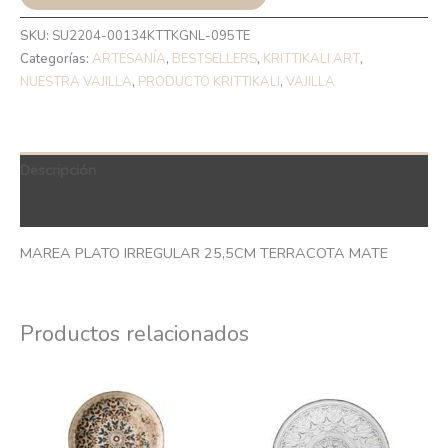
SKU:
SU2204-00134KTTKGNL-095TE
Categorías:
ARTESANÍA
,
BESTSELLERS
,
KRITTIKALI ART
,
NUESTRA VAJILLA
,
PRODUCTO KRITTIKALI
,
VAJILLA
Descripción
QR Code
MAREA PLATO IRREGULAR 25,5CM TERRACOTA MATE
Productos relacionados