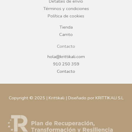
Detalles de envío
k
a
Términos y condiciones
Política de cookies
m
Tienda
Carrito
Contacto
hola@krittikali.com
910 250 359
Contacto
Copyright © 2025 | Krittikali | Diseñado por KRITTIKALI S.L