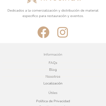
Dedicados a la comercialización y distribución de material
especifico para restauración y eventos.
F
I
a
n
c
s
Información
e
t
FAQs
Blog
b
a
Nosotros
Localización
o
g
Útiles
o
r
Política de Privacidad