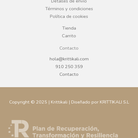
Detalles de envío
k
a
Términos y condiciones
Política de cookies
m
Tienda
Carrito
Contacto
hola@krittikali.com
910 250 359
Contacto
Copyright © 2025 | Krittikali | Diseñado por KRITTIKALI S.L