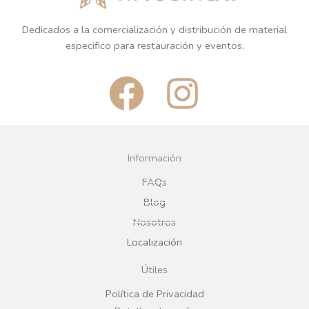
Dedicados a la comercialización y distribución de material
especifico para restauración y eventos.
F
I
a
n
c
s
Información
e
t
FAQs
Blog
b
a
Nosotros
Localización
o
g
Útiles
o
r
Política de Privacidad