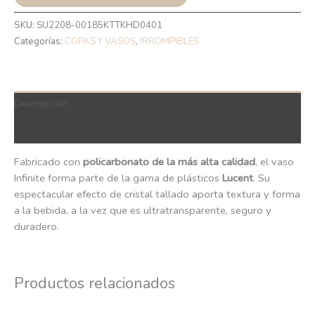
SKU:
SU2208-00185KTTKHD0401
Categorías:
COPAS Y VASOS
,
IRROMPIBLES
Descripción
QR Code
Fabricado con
policarbonato de la más alta calidad
, el vaso
Infinite forma parte de la gama de plásticos
Lucent
. Su
espectacular efecto de cristal tallado aporta textura y forma
a la bebida, a la vez que es ultratransparente, seguro y
duradero.
Productos relacionados