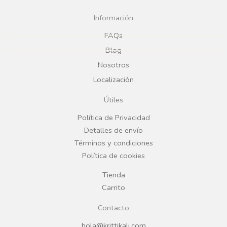
c
s
Información
e
t
FAQs
Blog
b
a
Nosotros
Localización
o
g
Útiles
o
r
Política de Privacidad
Detalles de envío
k
a
Términos y condiciones
Política de cookies
m
Tienda
Carrito
Contacto
hola@krittikali.com