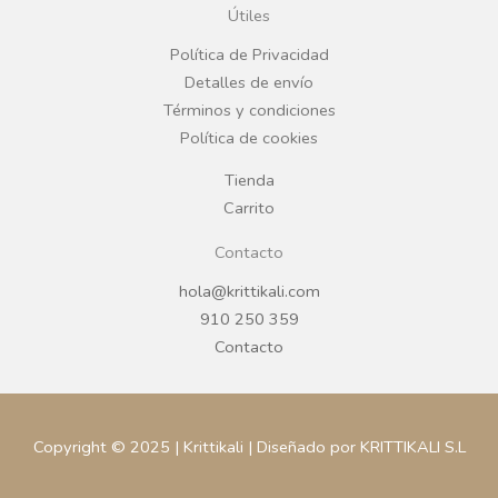
o
g
Útiles
o
r
Política de Privacidad
Detalles de envío
k
a
Términos y condiciones
Política de cookies
m
Tienda
Carrito
Contacto
hola@krittikali.com
910 250 359
Contacto
Copyright © 2025 | Krittikali | Diseñado por KRITTIKALI S.L