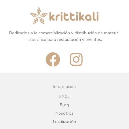
Dedicados a la comercialización y distribución de material
especifico para restauración y eventos.
F
I
a
n
c
s
Información
e
t
FAQs
Blog
b
a
Nosotros
Localización