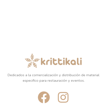
Dedicados a la comercialización y distribución de material
especifico para restauración y eventos.
F
I
a
n