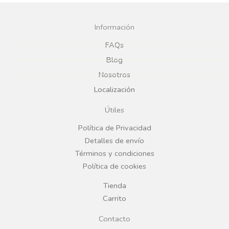
c
s
Información
e
t
FAQs
Blog
b
a
Nosotros
Localización
o
g
Útiles
o
r
Política de Privacidad
Detalles de envío
k
a
Términos y condiciones
Política de cookies
m
Tienda
Carrito
Contacto