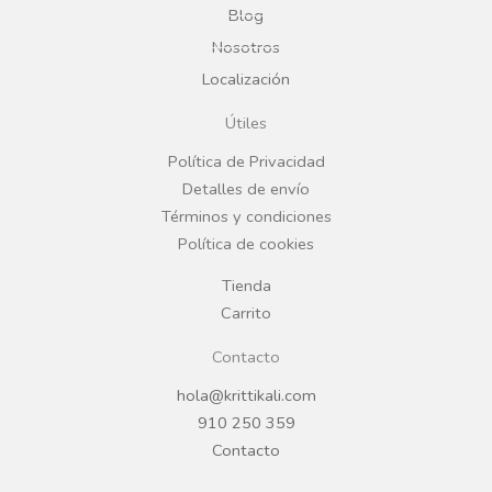
Blog
b
a
Nosotros
Localización
o
g
Útiles
o
r
Política de Privacidad
Detalles de envío
k
a
Términos y condiciones
Política de cookies
m
Tienda
Carrito
Contacto
hola@krittikali.com
910 250 359
Contacto