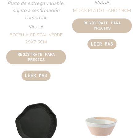
VAJILLA
Plazo de entrega variable,
sujeto a confirmación
MIDAS PLATO LLANO 19CM
comercial.
REGÍSTRATE PARA
VAJILLA
PRECIOS
BOTELLA CRISTAL VERDE
29X7,5CM
LEER MÁS
REGÍSTRATE PARA
PRECIOS
LEER MÁS