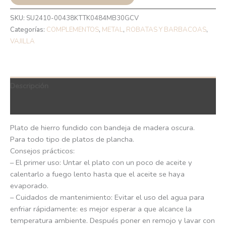
SKU:
SU2410-00438KTTK0484MB30GCV
Categorías:
COMPLEMENTOS
,
METAL
,
ROBATAS Y BARBACOAS
,
VAJILLA
Descripción
QR Code
Plato de hierro fundido con bandeja de madera oscura.
Para todo tipo de platos de plancha.
Consejos prácticos:
– El primer uso: Untar el plato con un poco de aceite y
calentarlo a fuego lento hasta que el aceite se haya
evaporado.
– Cuidados de mantenimiento: Evitar el uso del agua para
enfriar rápidamente: es mejor esperar a que alcance la
temperatura ambiente. Después poner en remojo y lavar con