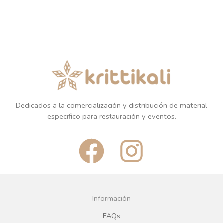
Dedicados a la comercialización y distribución de material
especifico para restauración y eventos.
F
I
a
n
c
s
Información
e
t
FAQs